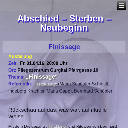
Abschied – Sterben –
Neubeginn
Finissage
Austellung
Zeit:
Fr. 01.04.16, 20:00 Uhr
Ort:
Pflegezentrum Gurgltal Pfarrgasse 10
„Finissage“
Thema
:
ReferentIn:
(Maria Schöpfer-Schiestl,
„Herzklang“
Ingeborg Krachler, Maria Gapp), Bernhard Schöpfer
Rückschau auf das, was war, auf rituelle
Weise.
Mit dem Dreigesang „
Herzklang
“ und Ritualen von Bernhard